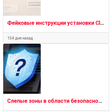
Фейковые инструкции установки Claude Code распространяют инфостилеры через атаки InstallFix
154 дня назад
Слепые зоны в области безопасности ИИ и LLM