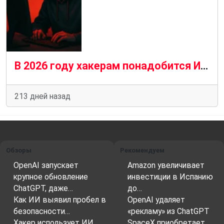
В 2026 году хакерам понадобится ИИ: Threat Intel о взломе Vibe и HackGPT
213 дней назад
Обзоры
Рекомендуем
OpenAI запускает
Amazon увеличивает
крупное обновление
инвестиции в Испанию
ChatGPT, даже…
до…
Как ИИ выявил пробел в
OpenAI удаляет
безопасности…
«рекламу» из ChatGPT
Хакер использует ИИ
SpaceX приобретает