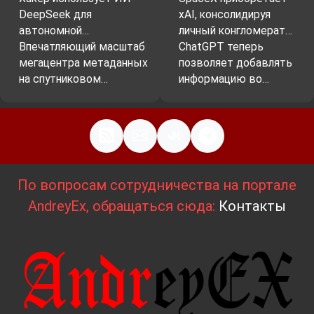
DeepSeek для
xAI, консолидируя
автономной…
личный конгломерат…
Впечатляющий масштаб
ChatGPT теперь
мегацентра метаданных
позволяет добавлять
на спутниковом…
информацию во…
По вопросам сотрудничества на портале
AndreyEx, обращаться сюда:
Контакты