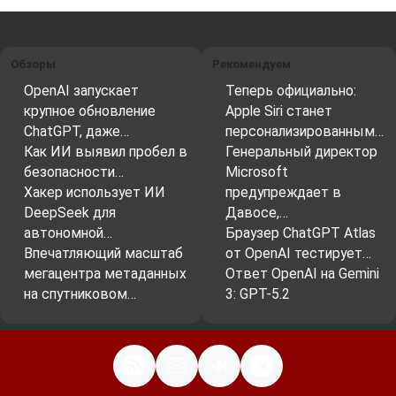
Обзоры
Рекомендуем
OpenAI запускает
Теперь официально:
крупное обновление
Apple Siri станет
ChatGPT, даже…
персонализированным…
Как ИИ выявил пробел в
Генеральный директор
безопасности…
Microsoft
Хакер использует ИИ
предупреждает в
DeepSeek для
Давосе,…
автономной…
Браузер ChatGPT Atlas
Впечатляющий масштаб
от OpenAI тестирует…
мегацентра метаданных
Ответ OpenAI на Gemini
на спутниковом…
3: GPT-5.2