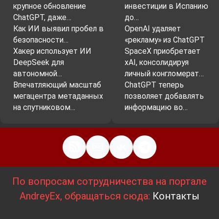
крупное обновление
инвестиции в Испанию
ChatGPT, даже…
до…
Как ИИ выявил пробел в
OpenAI удаляет
безопасности…
«рекламу» из ChatGPT
Хакер использует ИИ
SpaceX приобретает
DeepSeek для
xAI, консолидируя
автономной…
личный конгломерат…
Впечатляющий масштаб
ChatGPT теперь
мегацентра метаданных
позволяет добавлять
на спутниковом…
информацию во…
По вопросам сотрудничества на портале
AndreyEx, обращаться сюда:
Контакты