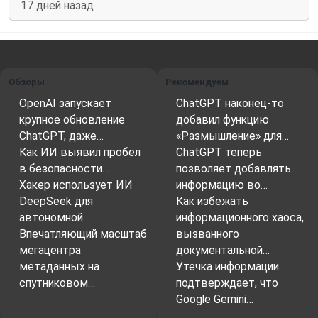
17 дней назад
Обзоры
Рекомендуем
OpenAI запускает
ChatGPT наконец-то
крупное обновление
добавил функцию
ChatGPT, даже…
«Размышление» для…
Как ИИ выявил пробел
ChatGPT теперь
в безопасности…
позволяет добавлять
Хакер использует ИИ
информацию во…
DeepSeek для
Как избежать
автономной…
информационного хаоса,
Впечатляющий масштаб
вызванного
мегацентра
документальной…
метаданных на
Утечка информации
спутниковом…
подтверждает, что
Google Gemini…