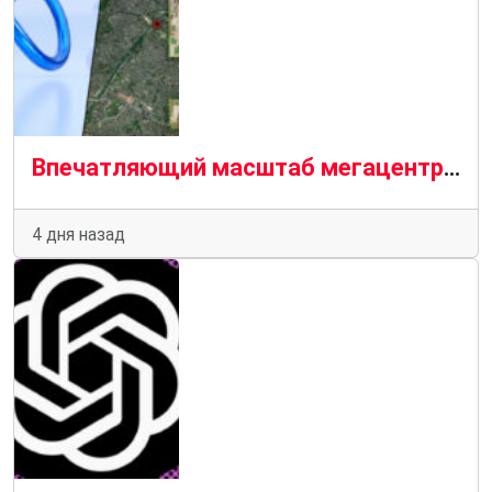
Впечатляющий масштаб мегацентра метаданных на спутниковом снимке над Парижем
4 дня назад