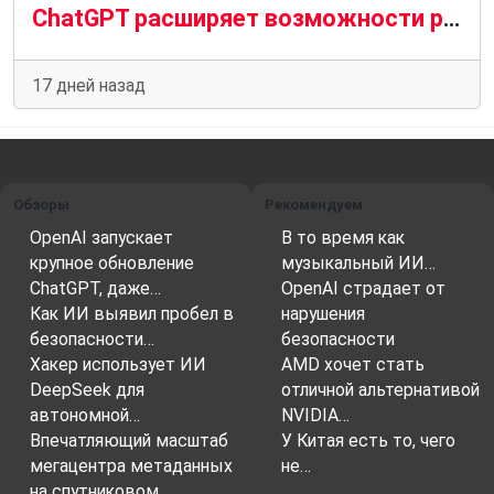
ChatGPT расширяет возможности родительского контроля.
17 дней назад
Обзоры
Рекомендуем
OpenAI запускает
В то время как
крупное обновление
музыкальный ИИ…
ChatGPT, даже…
OpenAI страдает от
Как ИИ выявил пробел в
нарушения
безопасности…
безопасности
Хакер использует ИИ
AMD хочет стать
DeepSeek для
отличной альтернативой
автономной…
NVIDIA…
Впечатляющий масштаб
У Китая есть то, чего
мегацентра метаданных
не…
на спутниковом…