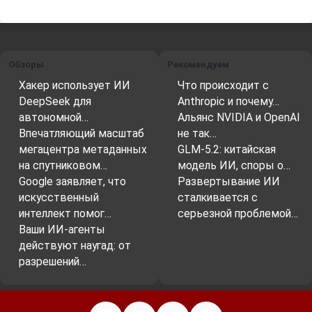
Обзоры
Рекомендуем
Хакер использует ИИ
Что происходит с
DeepSeek для
Anthropic и почему…
автономной…
Альянс NVIDIA и OpenAI
Впечатляющий масштаб
не так…
мегацентра метаданных
GLM-5.2: китайская
на спутниковом…
модель ИИ, споры о…
Google заявляет, что
Развертывание ИИ
искусственный
сталкивается с
интеллект помог…
серьезной проблемой…
Ваши ИИ-агенты
действуют наугад: от
разрешений…