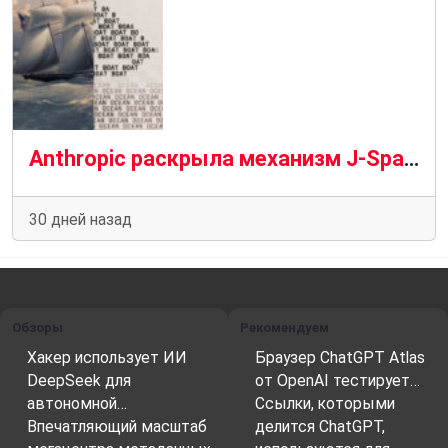
Anthropic раскрыла механизм J-Space в Claude: удалось ли компании впервые заглянуть внутрь «черного ящика» искусственного интеллекта?
30 дней назад
Обзоры
Рекомендуем
Хакер использует ИИ
Браузер ChatGPT Atlas
DeepSeek для
от OpenAI тестирует…
автономной…
Ссылки, которыми
Впечатляющий масштаб
делится ChatGPT,