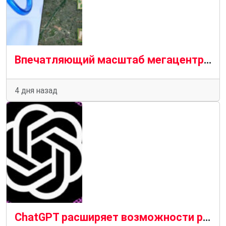
Впечатляющий масштаб мегацентра метаданных на спутниковом снимке над Парижем
4 дня назад
ChatGPT расширяет возможности родительского контроля.