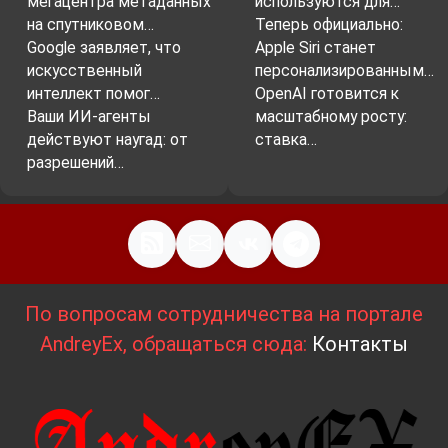
мегацентра метаданных
используются для…
на спутниковом…
Теперь официально:
Google заявляет, что
Apple Siri станет
искусственный
персонализированным…
интеллект помог…
OpenAI готовится к
Ваши ИИ-агенты
масштабному росту:
действуют наугад: от
ставка…
разрешений…
По вопросам сотрудничества на портале
AndreyEx, обращаться сюда:
Контакты