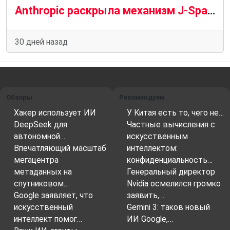
Anthropic раскрыла механизм J-Space в Claude: удалось ли компании впервые заглянуть внутрь «черного ящика» искусственного интеллекта?
30 дней назад
Обзоры
Рекомендуем
Хакер использует ИИ
У Китая есть то, чего не…
DeepSeek для
Частные вычисления с
автономной…
искусственным
Впечатляющий масштаб
интеллектом:
мегацентра
конфиденциальность…
метаданных на
Генеральный директор
спутниковом…
Nvidia осмелился громко
Google заявляет, что
заявить,…
искусственный
Gemini 3: таков новый
интеллект помог…
ИИ Google,…