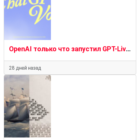
OpenAI только что запустил GPT-Live: голосовой режим ChatGPT научился лучше слушать, молчать и отвечать
28 дней назад