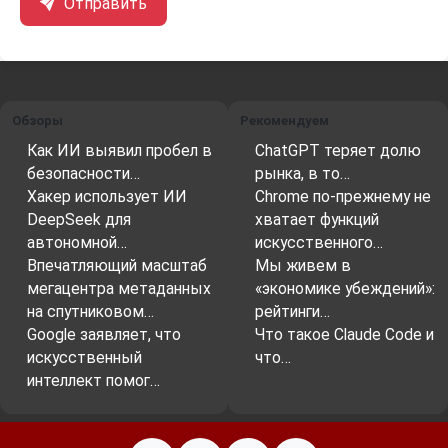
Отправить
Обзоры
Рекомендуем
Как ИИ выявил пробел в
ChatGPT теряет долю
безопасности…
рынка, в то…
Хакер использует ИИ
Chrome по-прежнему не
DeepSeek для
хватает функций
автономной…
искусственного…
Впечатляющий масштаб
Мы живем в
мегацентра метаданных
«экономике убеждений»:
на спутниковом…
рейтинги…
Google заявляет, что
Что такое Claude Code и
искусственный
что…
интеллект помог…