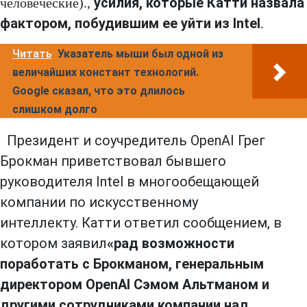
усилия, которые Катти назвала
человеческие).,
фактором, побудившим ее уйти из Intel
.
Читать
Указатель мыши был одной из
величайших констант технологий.
Google сказал, что это длилось
слишком долго
Президент и соучредитель OpenAI Грег
Брокман
приветствовал
бывшего
руководителя Intel в многообещающей
компании по искусственному
интеллекту.
Катти
ответил
сообщением, в
котором заявил
«рад возможности
поработать с Брокманом, генеральным
директором OpenAI Сэмом Альтманом и
другими сотрудниками компании над