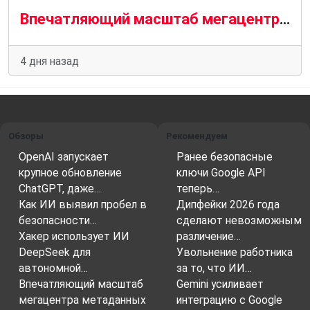
Впечатляющий масштаб мегацентра метаданных на спутниковом снимке над Парижем
4 дня назад
Обзоры
Рекомендуем
OpenAI запускает
Ранее безопасные
крупное обновление
ключи Google API
ChatGPT, даже…
теперь…
Как ИИ выявил пробел в
Дипфейки 2026 года
безопасности…
сделают невозможным
Хакер использует ИИ
различение…
DeepSeek для
Увольнение работника
автономной…
за то, что ИИ…
Впечатляющий масштаб
Gemini усиливает
мегацентра метаданных
интеграцию с Google