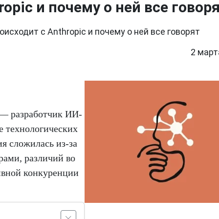
ropic и почему о ней все говор
оисходит с Anthropic и почему о ней все говорят
2 март
— разработчик ИИ-
е технологических
я сложилась из-за
рами, различий во
сивной конкуренции