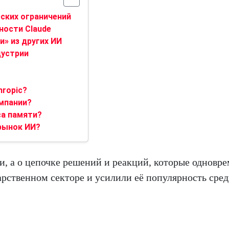
ских ограничений
ности Claude
и» из других ИИ
дустрии
hropic?
омпании?
са памяти?
рынок ИИ?
ии, а о цепочке решений и реакций, которые одновр
рственном секторе и усилили её популярность сре