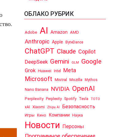
ОБЛАКО РУБРИК
о
ство.
AI
Amazon
Adobe
AMD
Anthropic
Apple
ByteDance
ChatGPT
Claude
Copilot
Google
Gemini
DeepSeek
GLM
Meta
Grok
Huawei
Intel
Microsoft
Mistral
Mozilla
Mythos
OpenAI
NVIDIA
Nano Banana
Perplexity
Perplexity
Spotify
Tesla
TOTO
Безопасность
Xiaomi
xAI
Zhipu AI
Компании
Игры
Кино
Наука
Новости
Персоны
Программное обеспечение