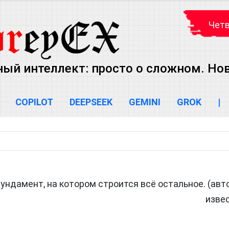
Четв
ый интеллект: просто о сложном. Но
COPILOT
DEEPSEEK
GEMINI
GROK
|
ндамент, на котором строится всё остальное. (авт
изве