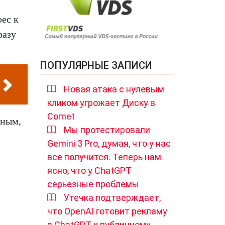
ес к
разу
ПОПУЛЯРНЫЕ ЗАПИСИ
Новая атака с нулевым
кликом угрожает Диску в
Comet
жным,
Мы протестировали
Gemini 3 Pro, думая, что у нас
все получится. Теперь нам
ясно, что у ChatGPT
серьезные проблемы
Утечка подтверждает,
что OpenAI готовит рекламу
в ChatGPT к публичному