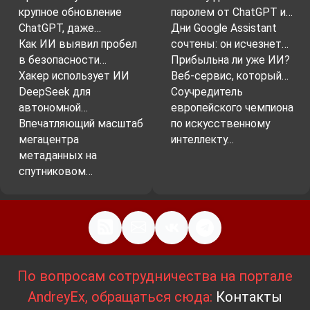
крупное обновление
паролем от ChatGPT и…
ChatGPT, даже…
Дни Google Assistant
Как ИИ выявил пробел
сочтены: он исчезнет…
в безопасности…
Прибыльна ли уже ИИ?
Хакер использует ИИ
Веб-сервис, который…
DeepSeek для
Соучредитель
автономной…
европейского чемпиона
Впечатляющий масштаб
по искусственному
мегацентра
интеллекту…
метаданных на
спутниковом…
По вопросам сотрудничества на портале
AndreyEx, обращаться сюда:
Контакты