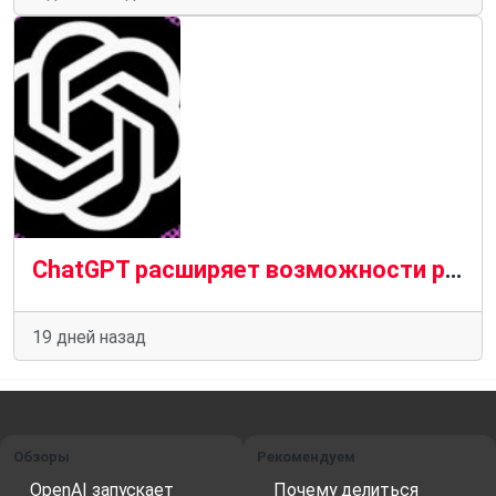
ChatGPT расширяет возможности родительского контроля.
19 дней назад
Обзоры
Рекомендуем
OpenAI запускает
Почему делиться