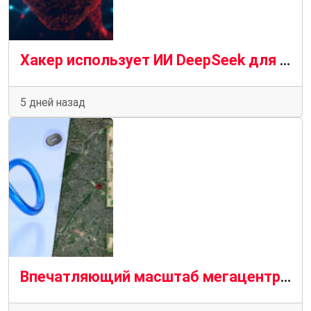
Хакер использует ИИ DeepSeek для автономной атаки на уязвимые серверы
5 дней назад
Впечатляющий масштаб мегацентра метаданных на спутниковом снимке над Парижем