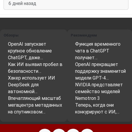
6 дней назад
Обзоры
Рекомендуем
OpenAI запускает
Функция временного
крупное обновление
чата в ChatGPT
ChatGPT, даже…
получает…
Как ИИ выявил пробел в
OpenAI прекращает
безопасности…
поддержку знаменитой
Хакер использует ИИ
модели GPT-4…
DeepSeek для
NVIDIA представляет
автономной…
семейство моделей
Впечатляющий масштаб
Nemotron 3
мегацентра метаданных
Теперь, когда они
на спутниковом…
конкурируют с ИИ,…