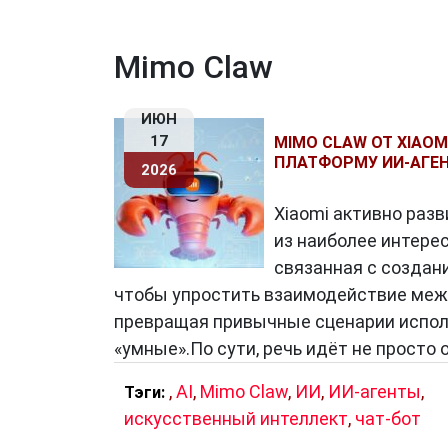
Mimo Claw
ИЮН
17
MIMO CLAW ОТ XIAOM
ПЛАТФОРМУ ИИ-АГЕ
2026
Xiaomi активно разв
из наиболее интере
связанная с создан
чтобы упростить взаимодействие межд
превращая привычные сценарии испол
«умные».По сути, речь идёт не просто 
,
AI
,
Mimo Claw
,
ИИ
,
ИИ-агенты
,
Тэги:
искусственный интеллект
,
чат-бот