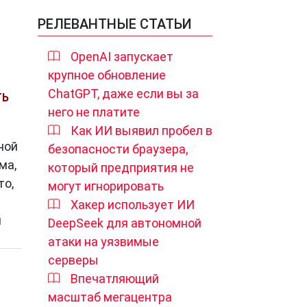
РЕЛЕВАНТНЫЕ СТАТЬИ
OpenAI запускает
крупное обновление
ChatGPT, даже если вы за
ТЬ
него не платите
Как ИИ выявил пробел в
ной
безопасности браузера,
ма,
который предприятия не
то,
могут игнорировать
Хакер использует ИИ
и
DeepSeek для автономной
атаки на уязвимые
серверы
Впечатляющий
масштаб мегацентра