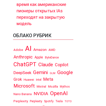
время как американские
пионеры открытых IAs
переходят на закрытую
модель
ОБЛАКО РУБРИК
AI
Amazon
Adobe
AMD
Anthropic
Apple
ByteDance
ChatGPT
Claude
Copilot
Google
Gemini
DeepSeek
GLM
Meta
Grok
Huawei
Intel
Microsoft
Mistral
Mozilla
Mythos
OpenAI
NVIDIA
Nano Banana
Perplexity
Perplexity
Spotify
Tesla
TOTO